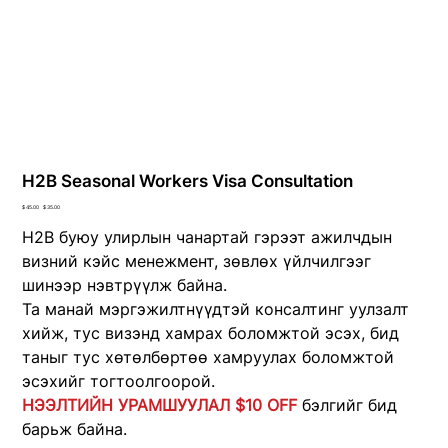
H2B Seasonal Workers Visa Consultation
Original
Sale
$ 45.00
$ 35.00
price
price
H2B буюу улирлын чанартай гэрээт ажилчдын
визний кэйс менежмент, зөвлөх үйлчилгээг
шинээр нэвтрүүлж байна.
Та манай мэргэжилтнүүдтэй консалтинг уулзалт
хийж, тус визэнд хамрах боломжтой эсэх, бид
таныг тус хөтөлбөртөө хамруулах боломжтой
эсэхийг тогтоолгоорой.
НЭЭЛТИЙН УРАМШУУЛАЛ $10 OFF
бэлгийг бид
барьж байна.