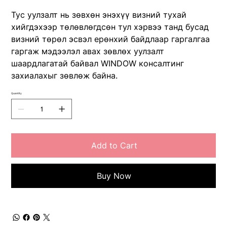
Тус уулзалт нь зөвхөн энэхүү визний тухай
хийгдэхээр төлөвлөгдсөн тул хэрвээ танд бусад
визний төрөл эсвэл ерөнхий байдлаар гаргалгаа
гаргаж мэдээлэл авах зөвлөх уулзалт
шаардлагатай байвал WINDOW консалтинг
захиалахыг зөвлөж байна.
Quantity
Add to Cart
Buy Now