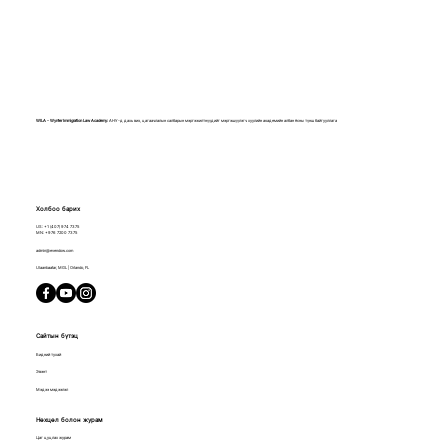
WILA - Wynter Immigration Law Academy:
АНУ-д дахь виз, цагаачлалын салбарын мэргэжилтнүүдийг мэргэшүүлэгч хуулийн академийн албан ёсны түнш байгууллага
Холбоо барих
US:
+1 (407) 974 7375​
MN:
+976 7200 7375
admin@evendow.com
Ulaanbaatar, MGL | Orlando, FL
Сайтын бүтэц
Бидний тухай
Эвэнт
Мэдээ мэдээлэл
Нөхцөл болон журам
Цаг цуцлах журам