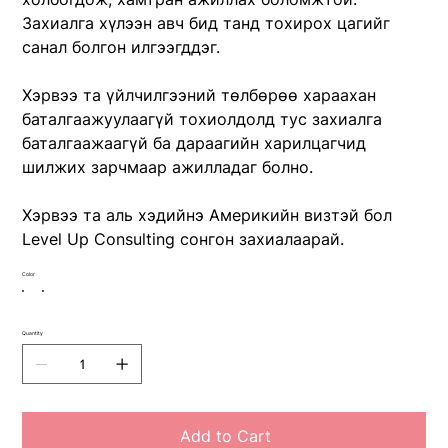
Захиалга хүлээн авч бид танд тохирох цагийг
санал болгон илгээгддэг.
Хэрвээ та үйлчилгээний төлбөрөө хараахан
баталгаажуулаагүй тохиолдолд тус захиалга
баталгаажаагүй ба дараагийн харилцагчид
шилжих зарчмаар ажилладаг болно.
Хэрвээ та аль хэдийнэ Америкийн визтэй бол
Level Up Consulting сонгон захиалаарай.
Color
Quantity
Add to Cart