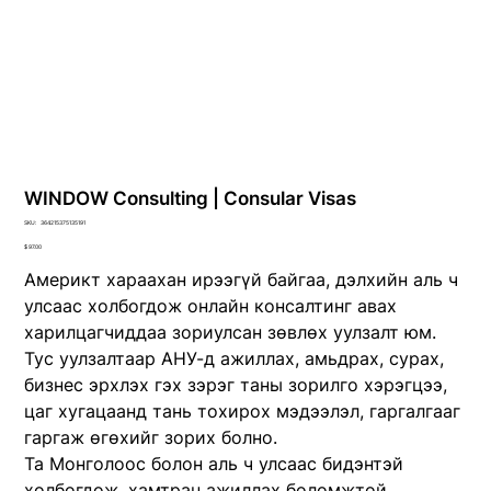
WINDOW Consulting | Consular Visas
SKU
SKU:
364215375135191
364215375135191
Price
$ 97.00
Америкт хараахан ирээгүй байгаа, дэлхийн аль ч
улсаас холбогдож онлайн консалтинг авах
харилцагчиддаа зориулсан зөвлөх уулзалт юм.
Тус уулзалтаар АНУ-д ажиллах, амьдрах, сурах,
бизнес эрхлэх гэх зэрэг таны зорилго хэрэгцээ,
цаг хугацаанд тань тохирох мэдээлэл, гаргалгааг
гаргаж өгөхийг зорих болно.
Та Монголоос болон аль ч улсаас бидэнтэй
холбогдож, хамтран ажиллах боломжтой.