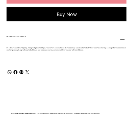
Buy Now
RETURN & REFUND POLICY
I’m a Return and Refund policy. I’m a great place to let your customers know what to do in case they are dissatisfied with their purchase. Having a straightforward refund or
exchange policy is a great way to build trust and reassure your customers that they can buy with confidence.
WILA - Wynter Immigration Law Academy:
АНУ-д дахь виз, цагаачлалын салбарын мэргэжилтнүүдийг мэргэшүүлэгч хуулийн академийн албан ёсны түнш байгууллага